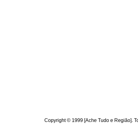
fazendo a natureza.
Conheça
o
A
che Tudo
Brasileiros. Cultive o h
de informações úteis
ao
g
ostamos de suas crít
ajudam a melhorar a ca
Copyright © 1999 [Ache Tudo e Região]. To