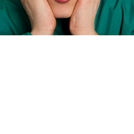
létrica na cabeça, faz as pessoas verem fantama
l é antiga. Por milênios, a humanidade a usou com
até hoje. Mas a ciência também tem muito a dize
o porquê das pessoas verem fantasmas, de acordo 
e cerca de três em cada quatro americanos tê
ada pelo Grupon em outubro de 2018 constat