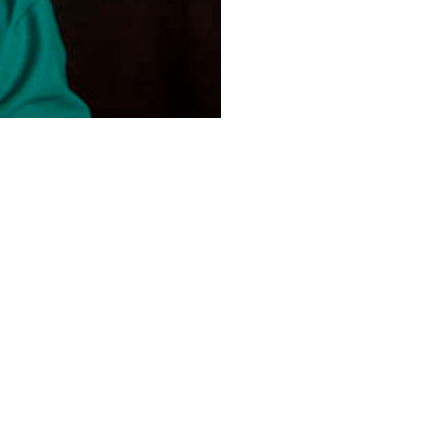
s
o fonte de significado e
r sobre isso! Clique na
com a ciência.
m pelo menos uma crença
ou que mais de 60% das