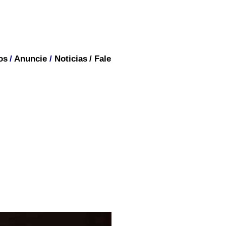
os
/
Anuncie
/
Noticias
/
Fale
BRASIL
"sim" às duas perguntas,
 maioria das pessoas que
m uma alta porcentagem