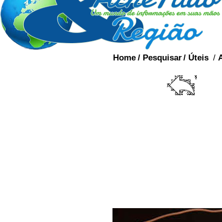
Home
/
Pesquisar
/
Úteis
/
Algumas pessoas veem 
Você acredita em fantas
você não está sozinho. 
tiveram experiências 
afirmando que os viu.