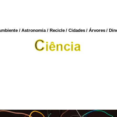
Ambiente
/
Astronomia
/
Recicle
/
Cidades
/
Árvores
/
Din
fantasmas, porque? A Ciência explica
mas? Se sim, você já viu um? Se você respondeu 
De fato, uma série de pesquisas descobriu que a
paranormais também acredita em fantasmas, co