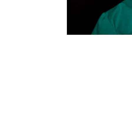
Uma pequena descarga e
A crença no sobrenatura
continua a fazer isso 
galeria para descobrir 
Crenças paranormais
Um estudo descobriu qu
paranormal.
Levantamento
Uma pesquisa encomend