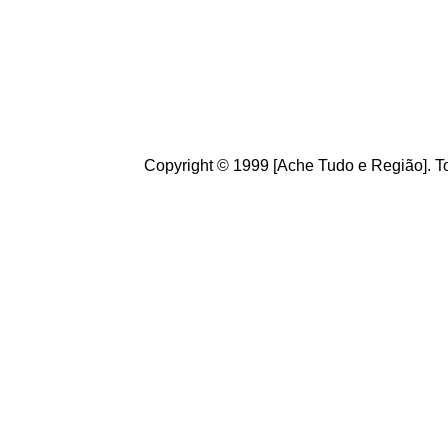
g
ostamos de suas crít
ajudam a melhorar a ca
Copyright © 1999 [Ache Tudo e Região]. To