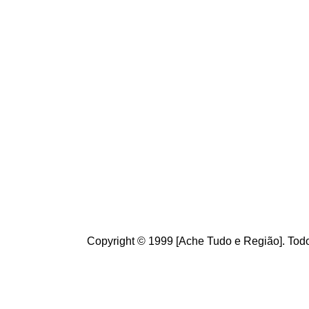
Conheça
o
A
che Tudo
Brasileiros. Cultive o h
de informações úteis
ao
g
ostamos de suas crít
ajudam a melhorar a ca
Copyright © 1999 [Ache Tudo e Região]. Todo