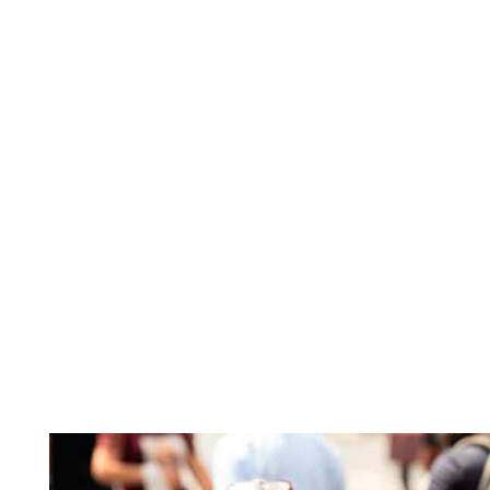
As hospitalizações 
respiratórios em São Pa
mês de dezembro.
Nos últimos sete dias,
hospitais da Grande 
para 1.757, cresciment