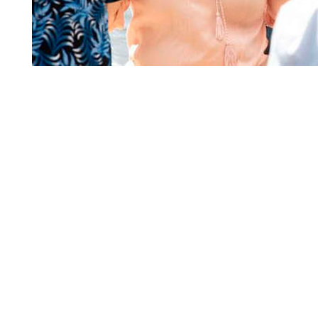
O alerta é do Observa
em análise dos dados
Seade do Censo Hosp
Paulo e pela Secreta
capital.
Segundo o observatório