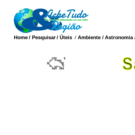
Home
/
Pesquisar
/
Úteis
/
Ambiente
/
Astronomia
Hospitalizações por si
51% na Grande São Pa