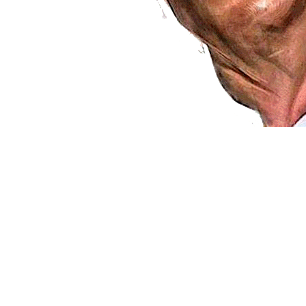
Entre eles estão pre
epidemia com resultado 
sanitárias preventivas
pública, incitação 