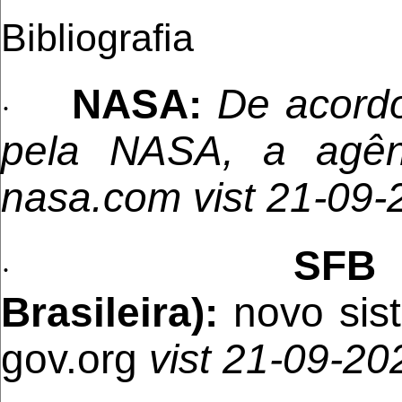
Bibliografia
NASA:
De acord
·
pela NASA, a agênc
nasa.com vist 21-09-
SFB (S
·
Brasileira):
novo sist
gov.org
vist 21-09-20