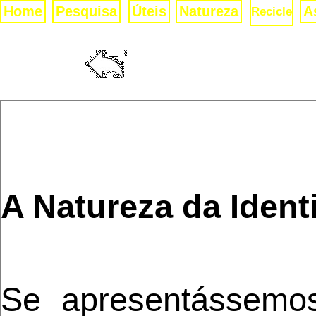
Home
Pesquisa
Úteis
Natureza
A
Recicle
MARC
H
A Natureza da Iden
Se apresentássemo