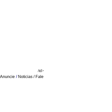
/td>
Anuncie
/
Noticias
/
Fale
BRASIL