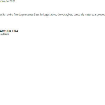
 23 de dezembro, às vésperas do Natal, o prazo 
rt. 24 do Ato da Mesa n. 123, de 20 de março
” da Casa, alguns da turma só volta em fevereiro
recisam mais vir a Brasília.
em continuar a marcar presença e votações
, já tem excelência comprando passagens para
dos.
 compare as sessões 20 dias/ano, não trabalh
am com propina, hiper-salários, desvios e roub