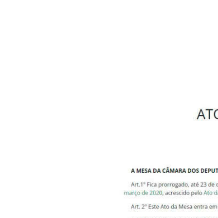
Câmara chuta a pauta e j
Os deputados já “chutara
mas focam suas agendas 
para ano que vem. A tu
obrigatoriedade de “vota