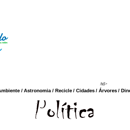
/td>
Ambiente
/
Astronomia
/
Recicle
/
Cidades
/
Árvores
/
Din