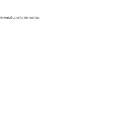
para entrada em vigor do
 de 2020. Em linguagem
 de 2022. Isso quer dizer
 remotamente. De onde
 praias do México e da
am (1) mês ao ano, com
os, ficam ocupados o ano