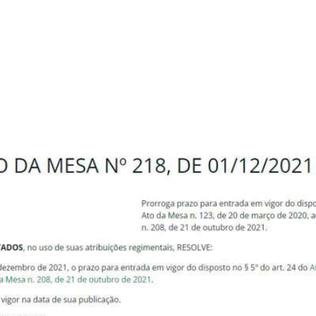
á libera deputados para férias
m o balde” de 2021 e disfarçam as atividades em B
nas bases eleitorais em ritmo de férias – e co
rma ficou aliviada com um Ato da Mesa (218/21
ção presencial no mérito das proposições”.