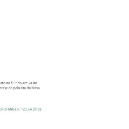
rasília a partir de hoje,
m foco nas pré-campanhas
) que adiou para 2022 a