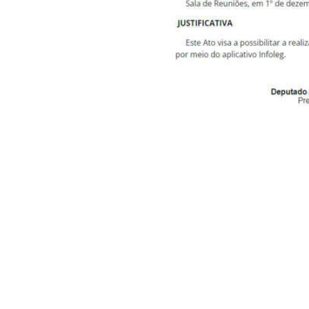
.
O ato prorroga para dia
disposto no § 5° do a
didática, sem o “enrolês
que as excelências não p
Os parlamentares pod
estiverem. E com isso
Flórida, nos Estados Uni
A massa dos deputados
tanto dinheiro que ganh