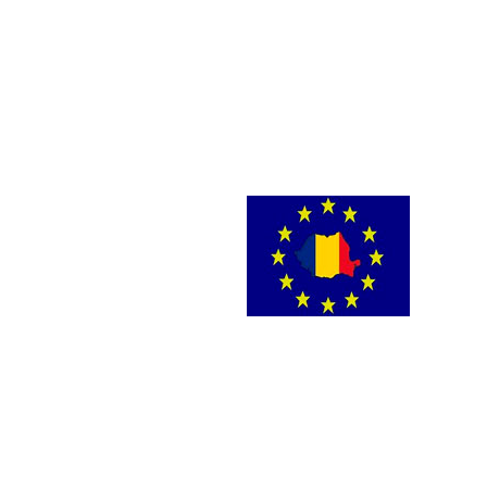
União Europeia diz que
UE irá aplicar mais san
estilo gângster” do líde
Polônia.
A Europa se referiu à p
pretextos” e incentivá-l
2.000 migrantes acampad
“Ao chegarem, eles são
Europeia”, disse o port