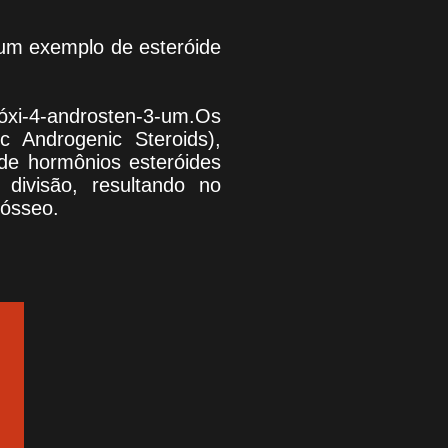
um exemplo de esteróide
róxi-4-androsten-3-um.Os
c Androgenic Steroids),
de hormônios esteróides
divisão, resultando no
 ósseo.