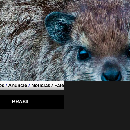
os
/
Anuncie
/
Noticias
/
Fale
BRASIL