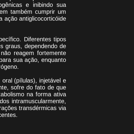
gênicas e inibindo sua
podem também cumprir um
a ação antiglicocorticóide
ífico. Diferentes tipos
tes graus, dependendo de
a não reagem fortemente
 para sua ação, enquanto
rógeno.
al (pílulas), injetável e
nte, sofre do fato de que
tabolismo na forma ativa
ados intramuscularmente,
trações transdérmicas via
centes.