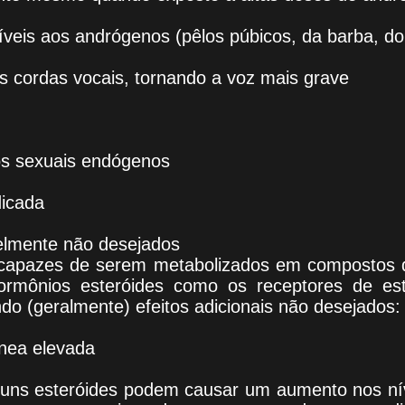
veis aos andrógenos (pêlos púbicos, da barba, do
 cordas vocais, tornando a voz mais grave
s sexuais endógenos
icada
velmente não desejados
capazes de serem metabolizados em compostos 
ormônios esteróides como os receptores de es
indo (geralmente) efeitos adicionais não desejados:
nea elevada
lguns esteróides podem causar um aumento nos ní