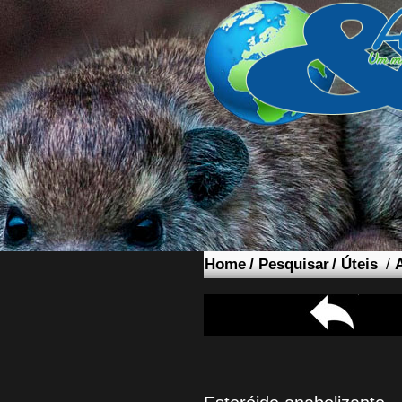
Home
/
Pesquisar
/
Úteis
/