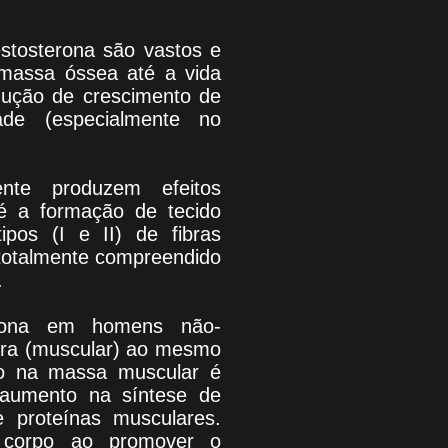
estosterona são vastos e
massa óssea até a vida
ndução de crescimento de
ade (especialmente no
nte produzem efeitos
é a formação de tecido
pos (I e II) de fibras
totalmente compreendido
.
terona em homens não-
gra (muscular) ao mesmo
to na massa muscular é
 aumento na síntese de
 proteínas musculares.
 corpo ao promover o