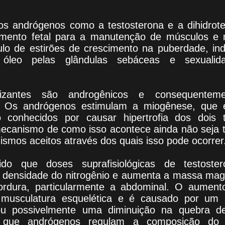
 dos andrógenos como a testosterona e a dihidrot
imento fetal para a manutenção de músculos e 
mulo de estirões de crescimento na puberdade, i
óleo pelas glândulas sebáceas e sexualid
lizantes são androgênicos e consequenteme
. Os andrógenos estimulam a miogênese, que 
conhecidos por causar hipertrofia dos dois ti
ecanismo de como isso acontece ainda não seja 
smos aceitos através dos quais isso pode ocorrer
do que doses suprafisiológicas de testos
 densidade do nitrogênio e aumenta a massa ma
ordura, particularmente a abdominal. O aumen
musculatura esquelética e é causado por um
ou possivelmente uma diminuição na quebra de
e que andrógenos regulam a composição do