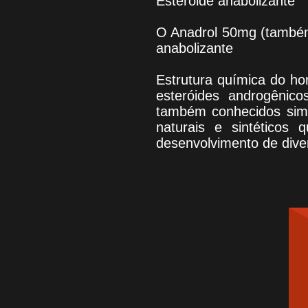
Esteróide anabolizante
O Anadrol 50mg (também
anabolizante
Estrutura química do ho
esteróides androgênico
também conhecidos simp
naturais e sintéticos
desenvolvimento de dive