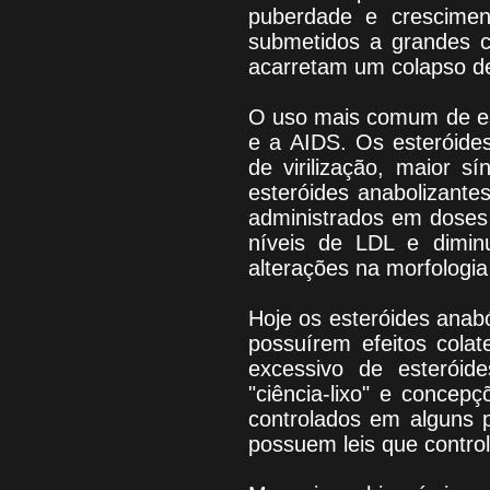
puberdade e crescime
submetidos a grandes ci
acarretam um colapso de
O uso mais comum de est
e a AIDS. Os esteróides 
de virilização, maior s
esteróides anabolizante
administrados em doses 
níveis de LDL e dimin
alterações na morfologia
Hoje os esteróides anab
possuírem efeitos cola
excessivo de esterói
"ciência-lixo" e concep
controlados em alguns 
possuem leis que control