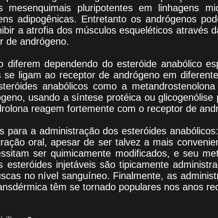
s mesenquimais pluripotentes em linhagens mio
gens adipogênicas. Entretanto os andrógenos 
nibir a atrofia dos músculos esqueléticos através d
r de andrógeno.
diferem dependendo do esteróide anabólico espec
s se ligam ao receptor de andrógeno em diferen
steróides anabólicos como a metandrostenolon
geno, usando a síntese protéica ou glicogenólise
drolona reagem fortemente com o receptor de and
 para a administração dos esteróides anabólicos: or
ração oral, apesar de ser talvez a mais convenie
essitam ser quimicamente modificados, e seu me
s esteróides injetáveis são tipicamente administr
uscas no nível sanguíneo. Finalmente, as adminis
ransdérmica têm se tornado populares nos anos re