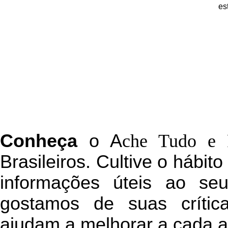
es
C
onheça
o
A
che Tudo e 
Brasileiros. Cultive o hábit
informações úteis
ao seu 
g
ostamos de suas crític
ajudam a melhorar a cada a