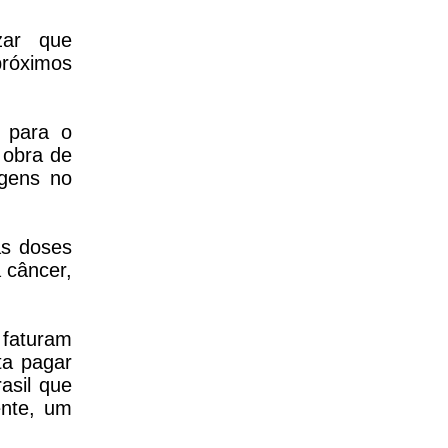
zar que
próximos
 para o
 obra de
gens no
as doses
 câncer,
 faturam
ta pagar
asil que
ente, um