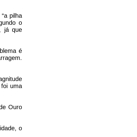
 “a pilha
egundo o
 já que
oblema é
arragem.
agnitude
 foi uma
.
 de Ouro
idade, o