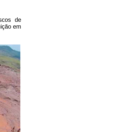
scos de
uição em