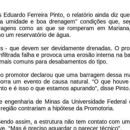
 Eduardo Ferreira Pinto, o relatório ainda diz que
aixa umidade e boa drenagem" condições que, s
rragens como as que se romperam em Mariana,
o um reservatório de água.
ções - que devem ser devidamente drenadas. O pr
filtrada falha e provoca uma erosão interna na b
 mais comuns para desabamentos do tipo.
, o promotor declarou que uma barragem dessa m
rra um evento de causa natural. “O que houve
o e é isso o que estamos apurando”, disse Pinto
e engenharia de Minas da Universidade Federal
região contrariam a hipótese da Promotoria.
endo assim, a estrutura não tem contato com um
ve. “Mas é preciso aguardar o parecer técnico”.