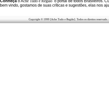
C
onheça
o
A
che Tudo e Região
o portal
de todos Brasileiros. Cu
b
em vindo
, g
ostamos de suas críticas e sugestões, elas nos a
Copyright © 1999 [Ache Tudo e Região]. Todos os direitos reservado.