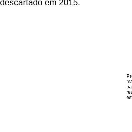
descartado em 2015.
Pr
ma
p
r
es