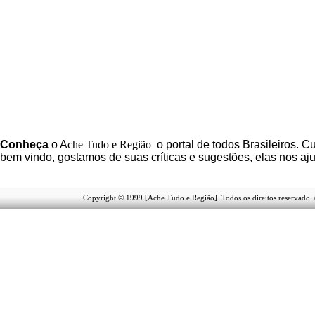
C
onheça
o
A
che Tudo e Região
o portal
de todos Brasileiros. Cu
b
em vindo
, g
ostamos de suas críticas e sugestões, elas nos a
Copyright © 1999 [Ache Tudo e Região]. Todos os direitos reservado.