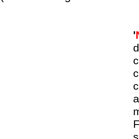
'
d
c
c
a
s