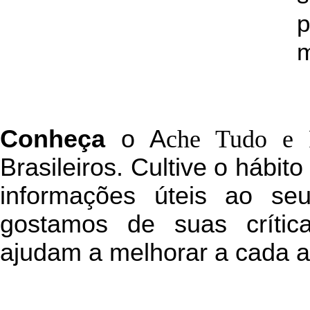
p
m
C
onheça
o
A
che Tudo e 
Brasileiros. Cultive o hábit
informações úteis
ao seu 
g
ostamos de suas crític
ajudam a melhorar a cada a