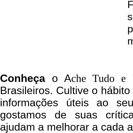
s
p
m
C
onheça
o
A
che Tudo e 
Brasileiros. Cultive o hábit
informações úteis
ao seu 
g
ostamos de suas crític
ajudam a melhorar a cada a