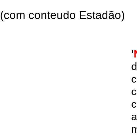
(com conteudo Estadão)
'
d
c
c
a