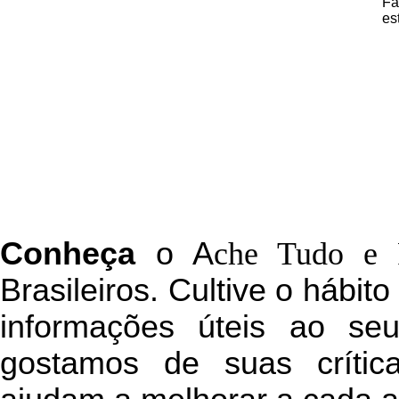
Fa
es
C
onheça
o
A
che Tudo e 
Brasileiros. Cultive o hábit
informações úteis
ao seu 
g
ostamos de suas crític