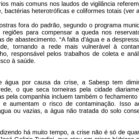
órios mais comuns nos laudos de vigilância refere
, bactérias heterotróficas e coliformes totais (ver 
stras fora do padrão, segundo o programa munici
 regiões para compensar a queda nos reservató
s de abastecimento. “A falta d’água e a despress
e, tornando a rede mais vulnerável à conta
ho, responsável pelos trabalhos de coleta e aná
isco à saúde.
e água por causa da crise, a Sabesp tem dimi
de, o que seca torneiras pela cidade diariame
as pela companhia incluem também o fechamento
s, e aumentam o risco de contaminação. Isso a
ua ou vazias, a água não tratada do solo cons
izendo há muito tempo, a crise não é só de quan