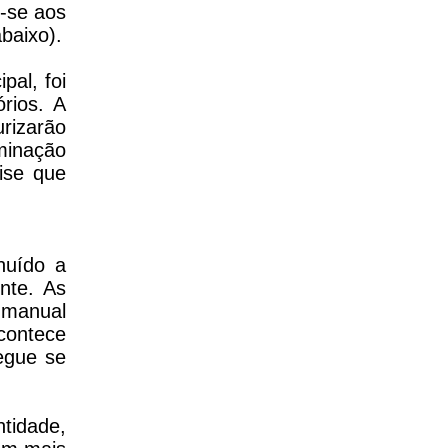
m-se aos
abaixo).
pal, foi
rios. A
urizarão
minação
lise que
nuído a
nte. As
 manual
contece
egue se
tidade,