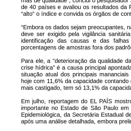
mas de qualidade”, conclui o pesquisador 
de 40 países e avaliou os resultados da 
“alto” o índice e convida os órgãos de con
“Embora os dados sejam preocupantes, nã
deve ser exigido pela vigilância sanitár
identificação das causas e das falha
porcentagens de amostras fora dos padrões
Para ele, a "deterioração da qualidade 
crise hídrica” é a causa principal apontad
situação atual dos principais mananciais
hoje com 11,6% da capacidade contando d
mais castigado, tem só 13,1% da capacid
Em julho, reportagem do EL PAÍS mostr
importante no Estado de São Paulo em 2
Epidemiológica, da Secretária Estadual d
após uma análise detalhada, embora prelim