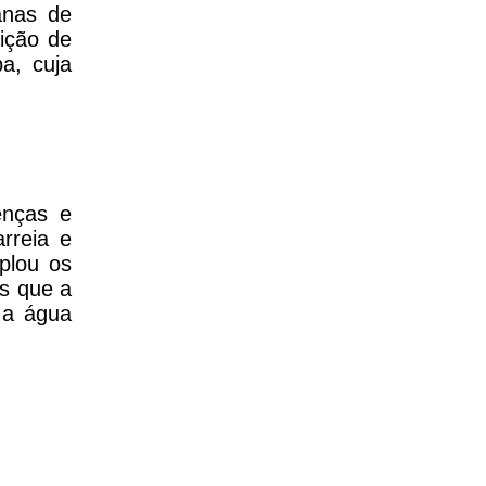
anas de
ição de
a, cuja
enças e
rreia e
mplou os
s que a
 a água