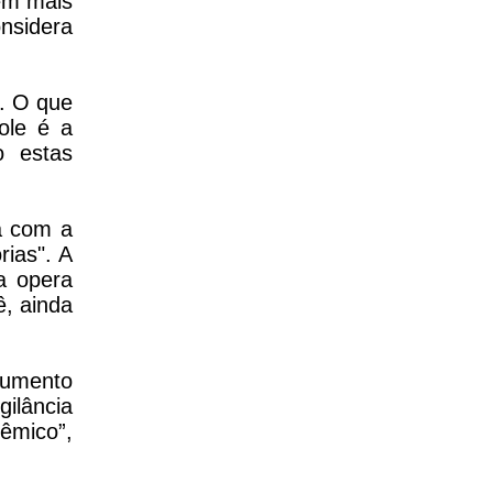
 em mais
onsidera
. O que
role é a
o estas
a com a
rias". A
ra opera
, ainda
aumento
ilância
dêmico”,