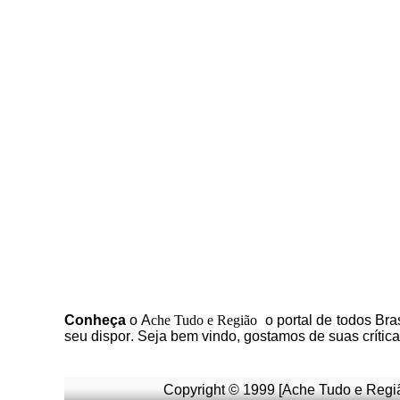
C
onheça
o
A
che Tudo e Região
o portal
de todos Bras
seu dispor
.
Seja b
em vindo
, g
ostamos de suas crític
Copyright © 1999 [Ache Tudo e Regiã