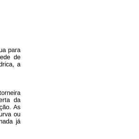
ua para
rede de
rica, a
torneira
erta da
ção. As
urva ou
nada já