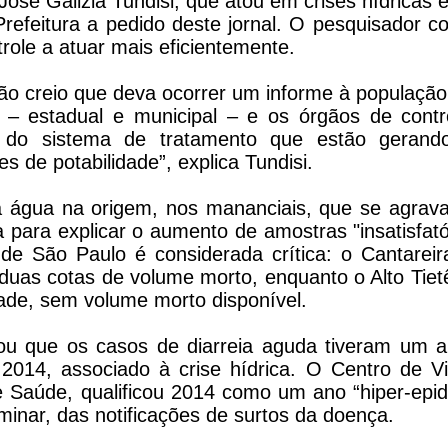
José Galizia Tundisi, que atou em crises hídricas
Prefeitura a pedido deste jornal. O pesquisador c
trole a atuar mais eficientemente.
o creio que deva ocorrer um informe à população
ia – estadual e municipal – e os órgãos de cont
s do sistema de tratamento que estão gerand
 de potabilidade”, explica Tundisi.
da água na origem, nos mananciais, que se agrav
a para explicar o aumento de amostras "insatisfató
 de São Paulo é considerada crítica: o Cantarei
uas cotas de volume morto, enquanto o Alto Tietê
ade, sem volume morto disponível.
ou que os casos de diarreia aguda tiveram um 
014, associado à crise hídrica. O Centro de Vig
e Saúde, qualificou 2014 como um ano “hiper-epi
inar, das notificações de surtos da doença.