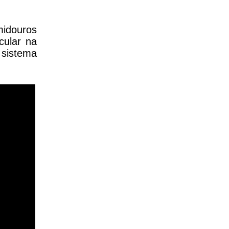
midouros
cular na
 sistema