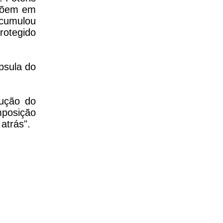
mpõem em
acumulou
rotegido
psula do
lução do
mposição
atrás".