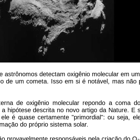
ue astrônomos detectam oxigênio molecular em u
no de um cometa. Isso em si é notável, mas não 
interna de oxigênio molecular repondo a coma d
a hipótese descrita no novo artigo da Nature. E s
ele é quase certamente "primordial": ou seja, ele
mação do próprio sistema solar.
s são provavelmente responsáveis pela criação do O