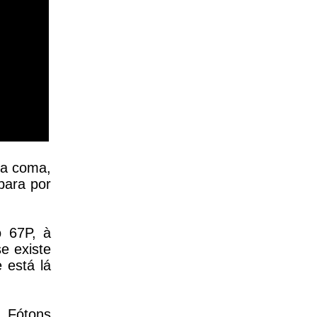
ma coma,
para por
o 67P, à
e existe
 está lá
₂. Fótons