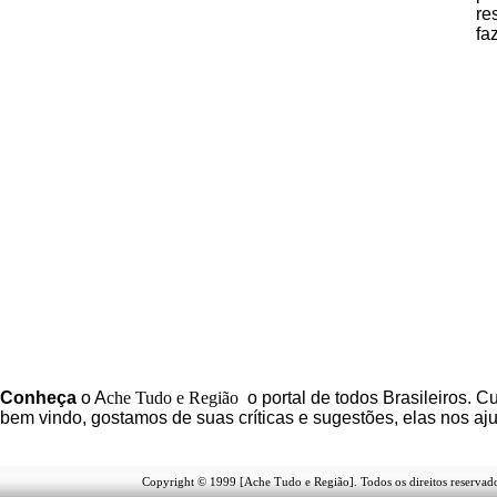
re
fa
C
onheça
o
A
che Tudo e Região
o portal
de todos Brasileiros. Cu
b
em vindo
, g
ostamos de suas críticas e sugestões, elas nos a
Copyright © 1999 [Ache Tudo e Região]. Todos os direitos reservad