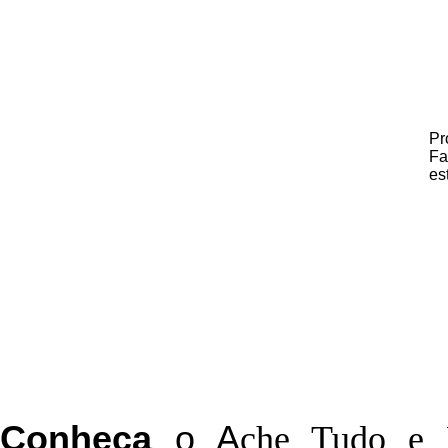
Pr
Fa
es
C
onheça
o
A
che Tudo e 