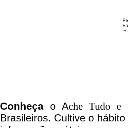
Pr
Fa
es
C
onheça
o
A
che Tudo e 
Brasileiros. Cultive o hábit