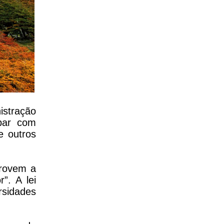
istração
upar com
e outros
provem a
”. A lei
ersidades