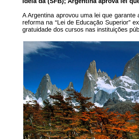
Ideia da (SFB); Argentina aprova lei qu
A Argentina aprovou uma lei que garante a
reforma na “Lei de Educação Superior” e
gratuidade dos cursos nas instituições púb