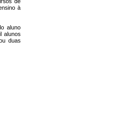
ursos de
ensino à
do aluno
l alunos
 ou duas