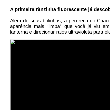
A primeira rãnzinha fluorescente já desco
Além de suas bolinhas, a perereca-do-Chac
aparência mais “limpa” que você já viu e
lanterna e direcionar raios ultravioleta para el