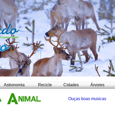
-
Astronomia
Recicle
Cidades
Árvores
Ouças boas musicas