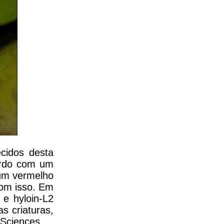
cidos desta
cordo com um
 um vermelho
com isso. Em
 e hyloin-L2
as criaturas,
 Sciences.