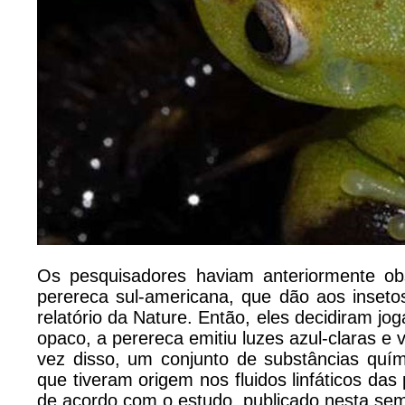
Os pesquisadores haviam anteriormente ob
perereca sul-americana, que dão aos inset
relatório da Nature. Então, eles decidiram jo
opaco, a perereca emitiu luzes azul-claras e 
vez disso, um conjunto de substâncias quím
que tiveram origem nos fluidos linfáticos das
de acordo com o estudo, publicado nesta sem