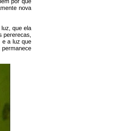
abem por que
amente nova
luz, que ela
s pererecas,
 e a luz que
ta permanece