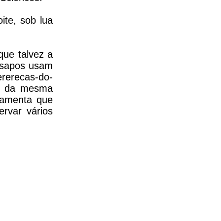
ite, sob lua
que talvez a
e sapos usam
ererecas-do-
os da mesma
rramenta que
rvar vários