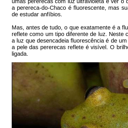
umas pererecas com luz ultravioleta e ver o
a perereca-do-Chaco é fluorescente, mas s
de estudar anfíbios.
Mas, antes de tudo, o que exatamente é a flu
reflete como um tipo diferente de luz. Neste
a luz que desencadeia fluorescência é de um 
a pele das pererecas reflete é visível. O bri
ligada.