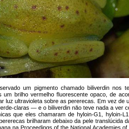
servado um pigmento chamado biliverdin nos te
os um brilho vermelho fluorescente opaco, de a
gar luz ultravioleta sobre as pererecas. Em vez de
verde-claras — e o biliverdin não teve nada a ver 
icas que eles chamaram de hyloin-G1, hyloin-L1
 pererecas brilharam debaixo da pele translúcida d
ana na Proceedings of the National Academies of