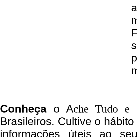
a
s
p
m
C
onheça
o
A
che Tudo e 
Brasileiros. Cultive o hábit
informações úteis
ao seu 