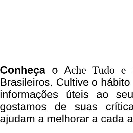
C
onheça
o
A
che Tudo e 
Brasileiros. Cultive o hábit
informações úteis
ao seu 
g
ostamos de suas crític
ajudam a melhorar a cada a