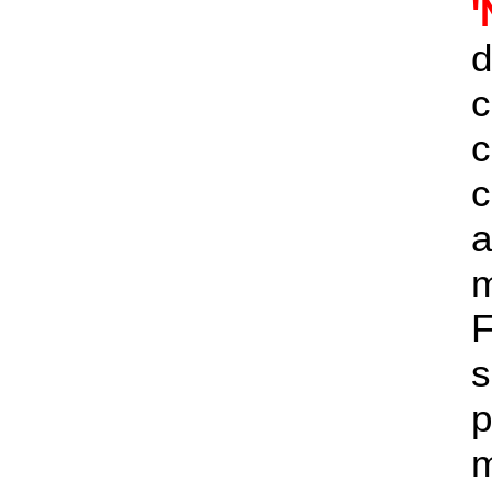
'
d
c
c
a
s
p
m