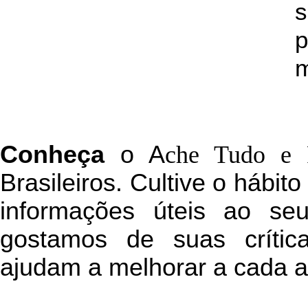
s
p
m
C
onheça
o
A
che Tudo e 
Brasileiros. Cultive o hábit
informações úteis
ao seu 
g
ostamos de suas crític
ajudam a melhorar a cada a