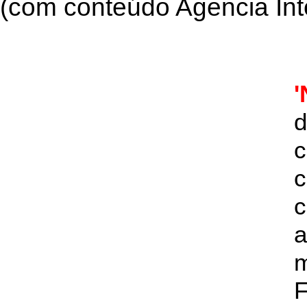
(com conteúdo Agencia Int
'
d
c
c
a