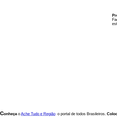
Pr
Fa
es
C
onheça
o
A
che Tudo e Região
o portal
de todos Brasileiros.
Coloq