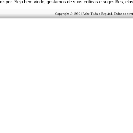
dispor
.
Seja b
em vindo
, g
ostamos de suas críticas e sugestões, ela
Copyright © 1999 [Ache Tudo e Região]. Todos os direi