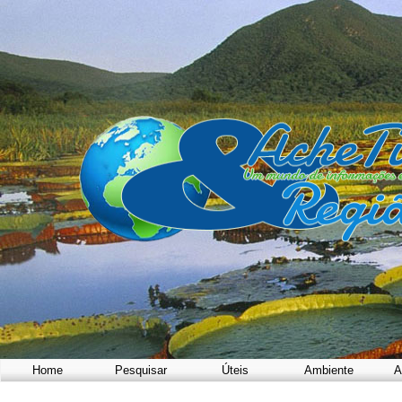
Home
Pesquisar
Úteis
Ambiente
A