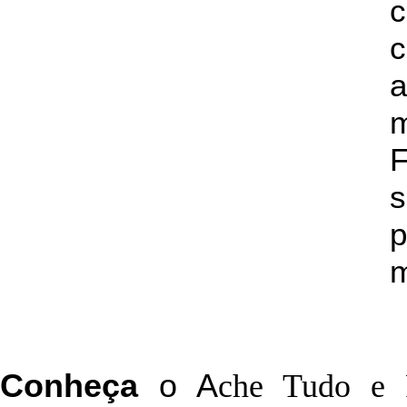
c
a
s
p
m
C
onheça
o
A
che Tudo e 