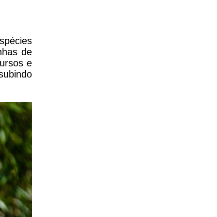
espécies
nhas de
 ursos e
subindo