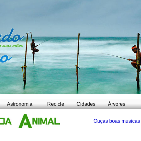
-
Astronomia
Recicle
Cidades
Árvores
Ouças boas musicas