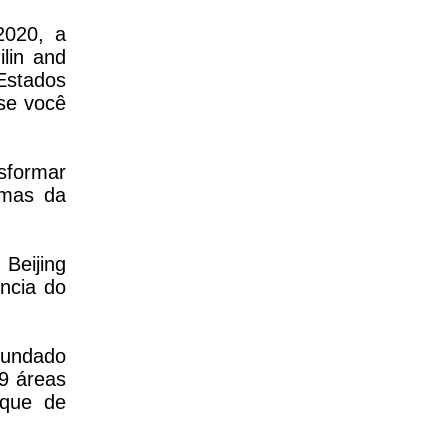
2020, a
lin and
Estados
se você
nsformar
imas da
Beijing
ncia do
fundado
59 áreas
rque de