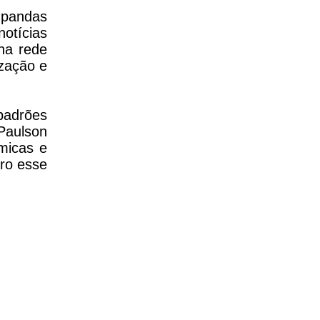
s pandas
otícias
na rede
ização e
padrões
Paulson
micas e
ro esse