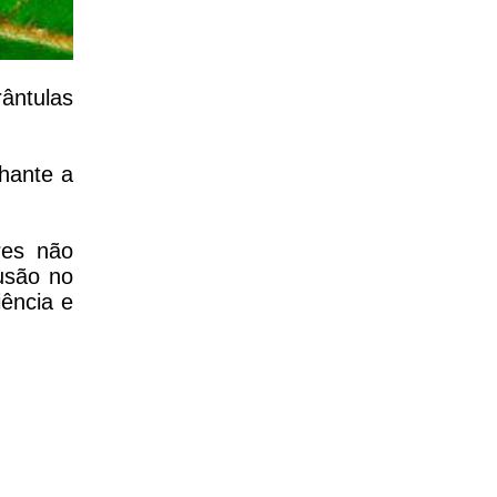
ântulas
hante a
res não
usão no
iência e