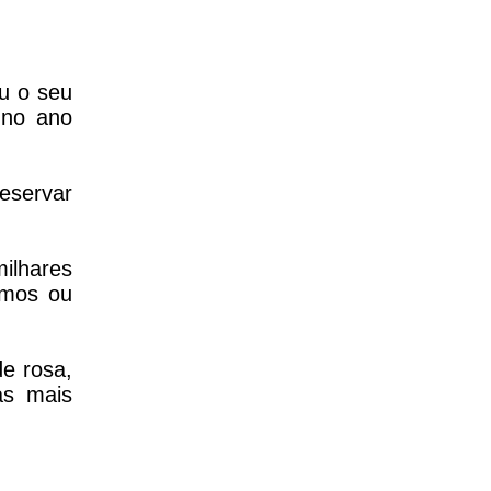
ou o seu
 no ano
reservar
ilhares
emos ou
e rosa,
as mais