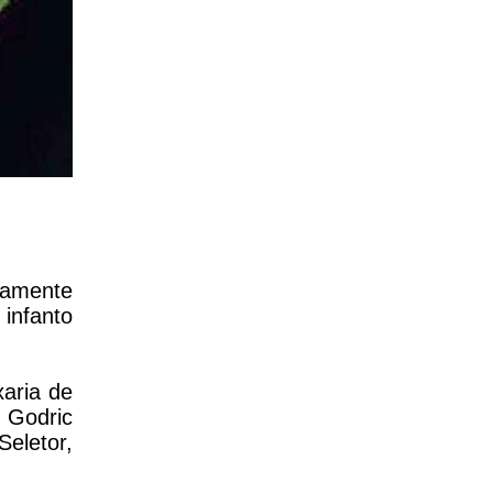
samente
infanto
xaria de
 Godric
Seletor,