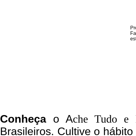
Pr
Fa
es
C
onheça
o
A
che Tudo e 
Brasileiros. Cultive o hábit