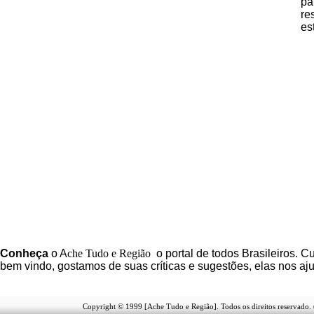
p
r
es
C
onheça
o
A
che Tudo e Região
o portal
de todos Brasileiros. Cu
b
em vindo
, g
ostamos de suas críticas e sugestões, elas nos a
Copyright © 1999 [Ache Tudo e Região]. Todos os direitos reservado.