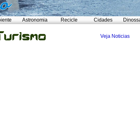
iente
Astronomia
Recicle
Cidades
Dinoss
Veja Noticias