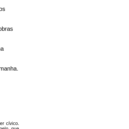
os
obras
na
emanha.
r cívico.
 pelo que