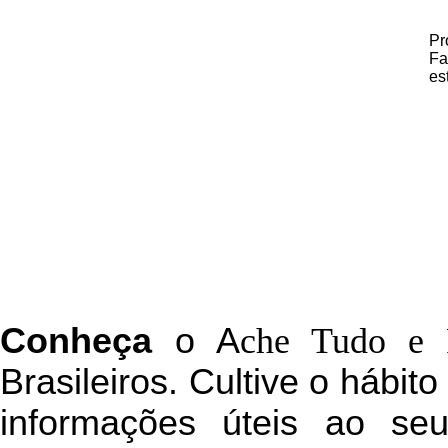
Pr
Fa
es
C
onheça
o
A
che Tudo e 
Brasileiros. Cultive o hábit
informações úteis
ao seu 