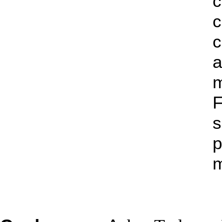
c
c
a
s
p
m