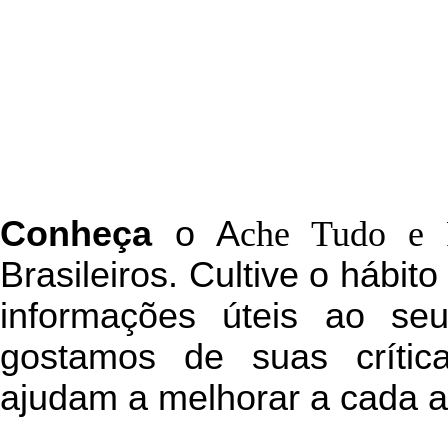
C
onheça
o
A
che Tudo e 
Brasileiros. Cultive o hábit
informações úteis
ao seu 
g
ostamos de suas crític
ajudam a melhorar a cada a