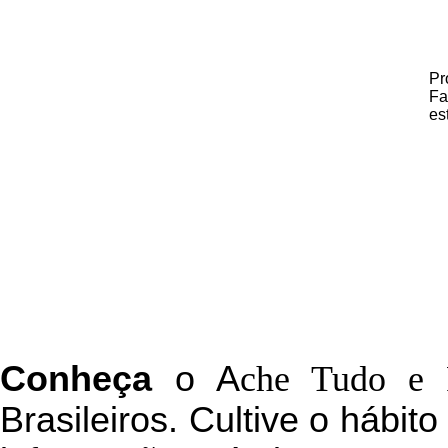
Pr
Fa
es
C
onheça
o
A
che Tudo e 
Brasileiros. Cultive o hábit