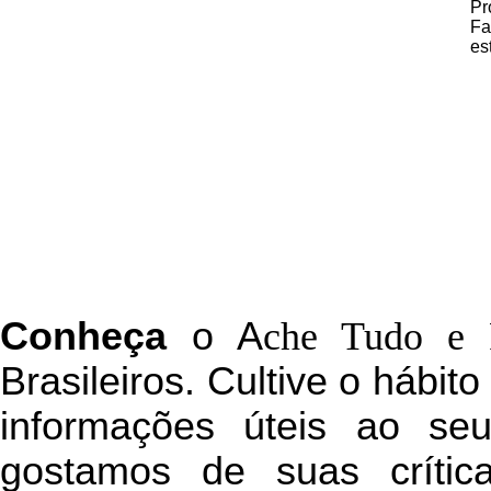
Pr
Fa
es
C
onheça
o
A
che Tudo e 
Brasileiros. Cultive o hábit
informações úteis
ao seu 
g
ostamos de suas crític