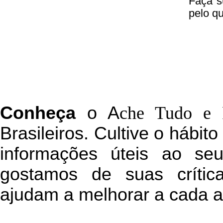
Faça s
pelo q
C
onheça
o
A
che Tudo e 
Brasileiros. Cultive o hábit
informações úteis
ao seu 
g
ostamos de suas crític
ajudam a melhorar a cada a