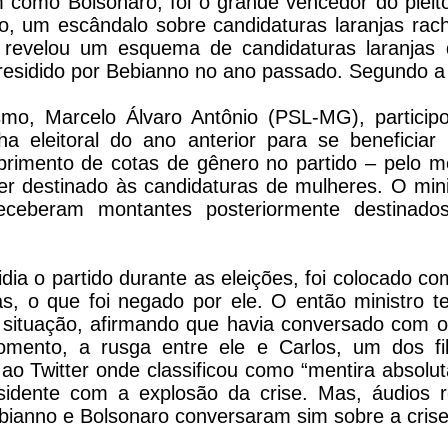
 como Bolsonaro, foi o grande vencedor do pleit
o, um escândalo sobre candidaturas laranjas rach
 revelou um esquema de candidaturas laranjas 
presidido por Bebianno no ano passado. Segundo a
ismo, Marcelo Álvaro Antônio (PSL-MG), partic
 eleitoral do ano anterior para se beneficiar
primento de cotas de gênero no partido – pelo 
ser destinado às candidaturas de mulheres. O min
receberam montantes posteriormente destinad
dia o partido durante as eleições, foi colocado c
as, o que foi negado por ele. O então ministro t
situação, afirmando que havia conversado com o
omento, a rusga entre ele e Carlos, um dos fil
i ao Twitter onde classificou como “mentira absolut
esidente com a explosão da crise. Mas, áudios 
anno e Bolsonaro conversaram sim sobre a crise