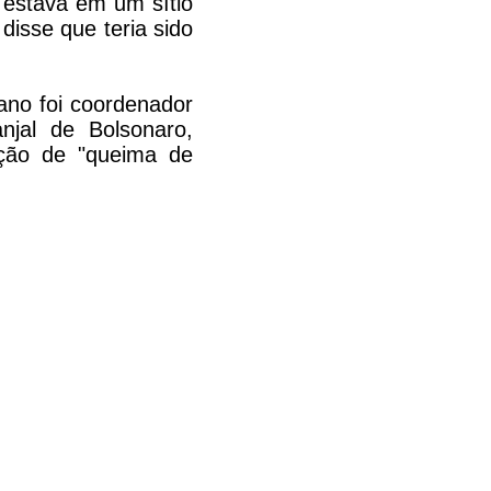
 estava em um sítio
disse que teria sido
ano foi coordenador
jal de Bolsonaro,
uação de "queima de