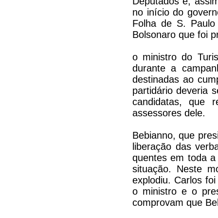
Deputados e, assim
no início do govern
Folha de S. Paulo
Bolsonaro que foi 
o ministro do Tur
durante a campanha
destinadas ao cum
partidário deveria 
candidatas, que 
assessores dele.
Bebianno, que presi
liberação das verb
quentes em toda a 
situação. Neste m
explodiu. Carlos fo
o ministro e o pr
comprovam que Bebi