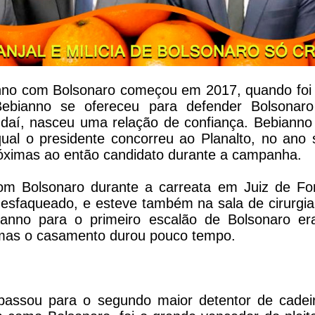
anno com Bolsonaro começou em 2017, quando foi
Bebianno se ofereceu para defender Bolsonaro
 daí, nasceu uma relação de confiança. Bebianno 
qual o presidente concorreu ao Planalto, no ano
róximas ao então candidato durante a campanha.
om Bolsonaro durante a carreata em Juiz de F
i esfaqueado, e esteve também na sala de cirurgia
anno para o primeiro escalão de Bolsonaro er
 mas o casamento durou pouco tempo.
passou para o segundo maior detentor de cade