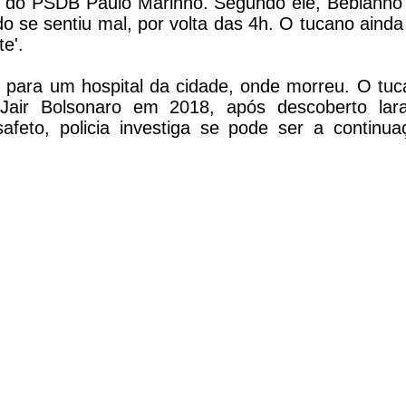
l do PSDB Paulo Marinho. Segundo ele, Bebianno
o se sentiu mal, por volta das 4h. O tucano ainda 
te'.
o para um hospital da cidade, onde morreu. O tuc
air Bolsonaro em 2018, após descoberto laran
afeto, policia investiga se pode ser a contin