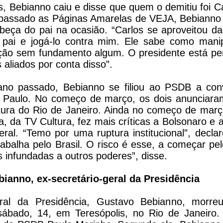
, Bebianno caiu e disse que quem o demitiu foi C
 passado as Páginas Amarelas de VEJA, Bebianno d
abeça do pai na ocasião. “Carlos se aproveitou da
pai e jogá-­lo contra mim. Ele sabe como mani
ação sem fundamento algum. O presidente está p
 aliados por conta disso”.
o passado, Bebianno se filiou ao PSDB a conv
 Paulo. No começo de março, os dois anunciaram
tura do Rio de Janeiro. Ainda no começo de março
, da TV Cultura, fez mais críticas a Bolsonaro e 
ral. “Temo por uma ruptura institucional”, declar
abalha pelo Brasil. O risco é esse, a começar pelo
as infundadas a outros poderes”, disse.
ianno, ex-secretário-geral da Presidência
geral da Presidência, Gustavo Bebianno, morr
ábado, 14, em Teresópolis, no Rio de Janeiro.