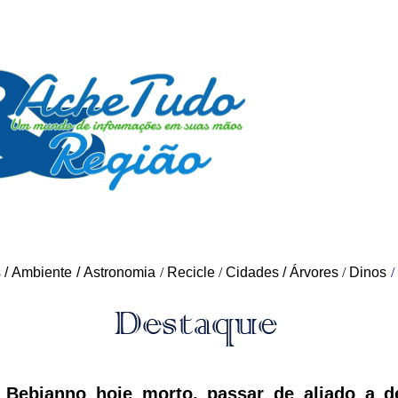
s
/
Ambiente
/
Astronomia
/
Recicle
/
Cidades
/
Árvores
/
Dinos
/
 Bebianno hoje morto, passar de aliado a de