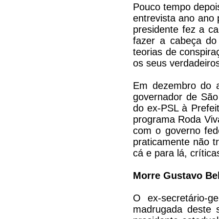
Pouco tempo depois
entrevista ano ano
presidente fez a c
fazer a cabeça do 
teorias de conspir
os seus verdadeiros
Em dezembro do an
governador de São
do ex-PSL à Prefei
programa Roda Viva
com o governo fede
praticamente não tr
cá e para lá, crític
Morre Gustavo Beb
O ex-secretário-
madrugada deste s