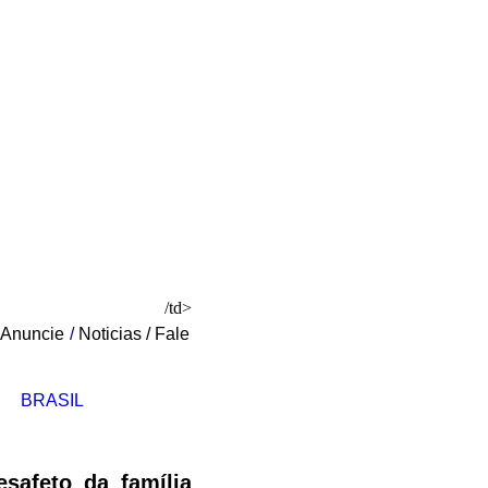
/td>
Anuncie
/
Noticias
/
Fale
BRASIL
safeto da família