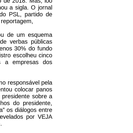
o de 2018. Mas, loo
ou a sigla. O jornal
do PSL, partido de
 reportagem,
ipou de um esquema
 de verbas públicas
menos 30% do fundo
istro escolheu cinco
os a empresas dos
omo responsável pela
entou colocar panos
 presidente sobre a
hos do presidente,
a” os diálogos entre
revelados por VEJA
.