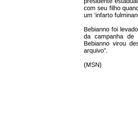
presidente estadua
com seu filho quand
um 'infarto fulminan
Bebianno foi levad
da campanha de J
Bebianno virou des
arquivo".
(MSN)