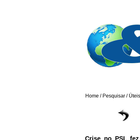
Home
/
Pesquisar
/
Útei
Crise no PSL fez