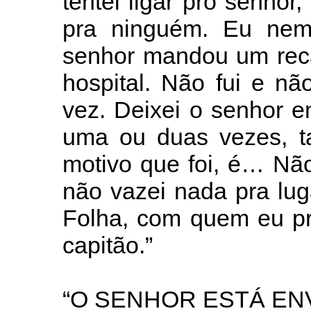
tentei ligar pro senhor
pra ninguém. Eu nem 
senhor mandou um reca
hospital. Não fui e n
vez. Deixei o senhor e
uma ou duas vezes, 
motivo que foi, é… Não
não vazei nada pra lu
Folha, com quem eu pr
capitão.”
“O SENHOR ESTÁ E