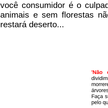
você consumidor é o culpad
animais e sem florestas nã
restará deserto...
'Não 
divid
morrer
árvore
Faça s
pelo q