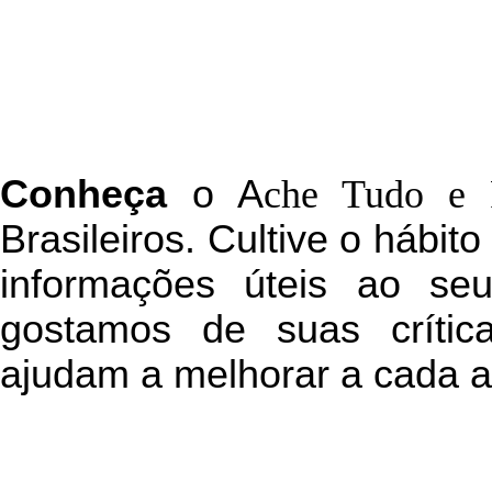
C
onheça
o
A
che Tudo e 
Brasileiros. Cultive o hábit
informações úteis
ao seu 
g
ostamos de suas crític
ajudam a melhorar a cada a