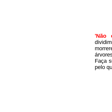
'Não 
divid
morrer
árvore
Faça s
pelo q