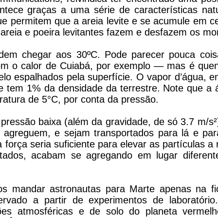
tece graças a uma série de características natu
ue permitem que a areia levite e se acumule em c
areia e poeira levitantes fazem e desfazem os mo
odem chegar aos 30ºC. Pode parecer pouca coi
om o calor de Cuiabá, por exemplo — mas é quen
gelo espalhados pela superfície. O vapor d’água, e
ue tem 1% da densidade da terrestre. Note que a
atura de 5°C, por conta da pressão.
pressão baixa (além da gravidade, de só 3.7 m/s²
 agreguem, e sejam transportados para lá e par
força seria suficiente para elevar as partículas a
rtados, acabam se agregando em lugar diferent
mos mandar astronautas para Marte apenas na fi
ervado a partir de experimentos de laboratório
ões atmosféricas e de solo do planeta vermelh