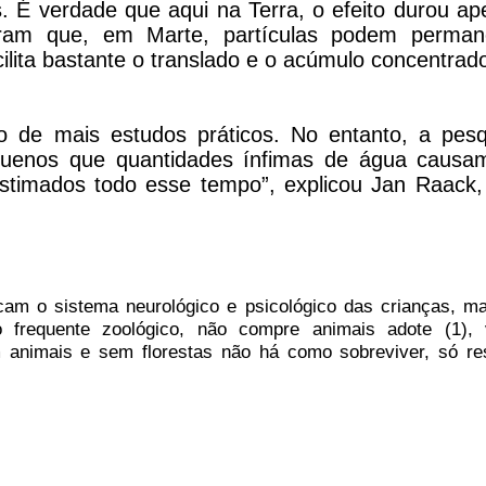
. É verdade que aqui na Terra, o efeito durou a
aram que, em Marte, partículas podem perman
lita bastante o translado e o acúmulo concentra
ão de mais estudos práticos. No entanto, a pesq
equenos que quantidades ínfimas de água causa
estimados todo esse tempo”, explicou Jan Raack,
am o sistema neurológico e psicológico das crianças, m
frequente zoológico, não compre animais adote (1), 
 animais e sem florestas não há como sobreviver, só re