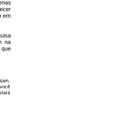
penas
ecer
do em
uisa
m na
 que
atam,
você
stará