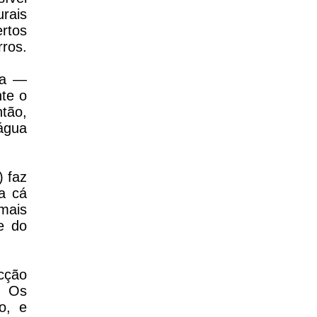
rais
ertos
rros.
sa —
te o
ntão,
 água
) faz
a cá
 mais
e do
cção
. Os
o, e