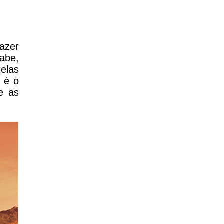
azer
abe,
elas
 é o
e as