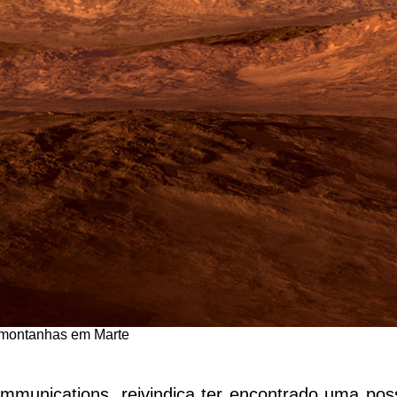
e montanhas em Marte
munications, reivindica ter encontrado uma poss