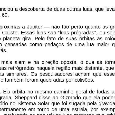
ciou a descoberta de duas outras luas, que lev
 69.
próximas a Júpiter — não tão perto quanto as g
 Calisto. Essas luas são “luas prógradas”, ou sej
planeta gira. Pelo fato de suas órbitas as col
são pensadas como pedaços de uma lua maior q
rás.
mais além e na direção oposta, o que as torn
uas retrógradas naquela região mais distante, qu
tas similares. Os pesquisadores acham que esse
que também foram quebradas por colisões.
. Ela orbita no mesmo caminho geral de todas a
grada. Sheppard disse ao Gizmodo que ela poder
rio no Sistema Solar que foi sugada pela gravid
permanente em torno de uma estrela, por exem