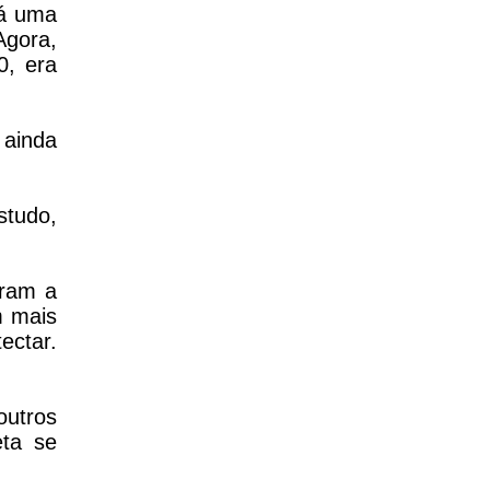
há uma
Agora,
0, era
 ainda
studo,
aram a
m mais
ectar.
outros
eta se