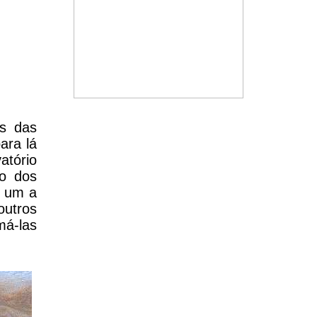
as das
ara lá
tório
ão dos
e um a
outros
má-las