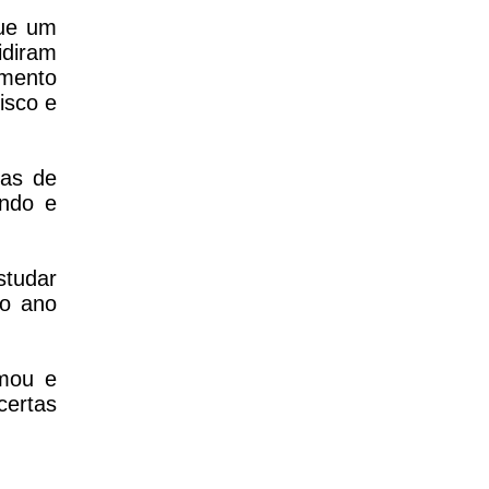
que um
idiram
imento
isco e
tas de
ando e
studar
no ano
rmou e
certas