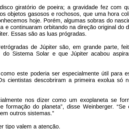
isco giratório de poeira; a gravidade fez com 
ios objetos gasosos e rochosos, que uma hora col
e conhecemos hoje. Porém, algumas sobras do nasc
a e continuaram orbitando na direção original do d
piter. Essas são as luas prógradas.
etrógradas de Júpiter são, em grande parte, fei
 do Sistema Solar e que Júpiter acabou aspir
 como este poderia ser especialmente útil para e
Os cientistas descobriram a primeira exolua só 
cialmente nos dizer como um exoplaneta se fo
de formação do planeta”, disse Weinberger. “Se 
em outros sistemas.”
r tipo valem a atenção.