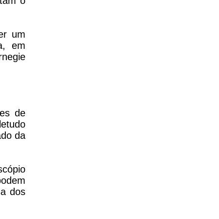
itam o
ser um
a, em
negie
res de
letudo
ado da
scópio
 podem
sa dos