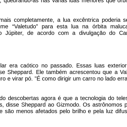
s, quebrando-as nas várias luas menores que orb
mais completamente, a lua excêntrica poderia 
me “Valetudo” para esta lua na órbita maluc
Júpiter, de acordo com a divulgação do Car
ar era caótico no passado. Essas luas exterio
sse Sheppard. Ele também acrescentou que a Va
o e virar pó. "É como dirigir um carro no lado err
do descobertas agora é que a tecnologia do tele
as, disse Sheppard ao Gizmodo. Os astrônomos
 e são menos afetados pelo brilho e pela luz difu