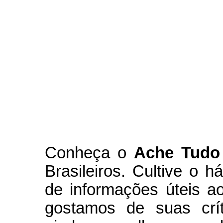
Conheça
o
A
che Tudo
Brasileiros. Cultive o h
de informações úteis
ao
g
ostamos de suas crít