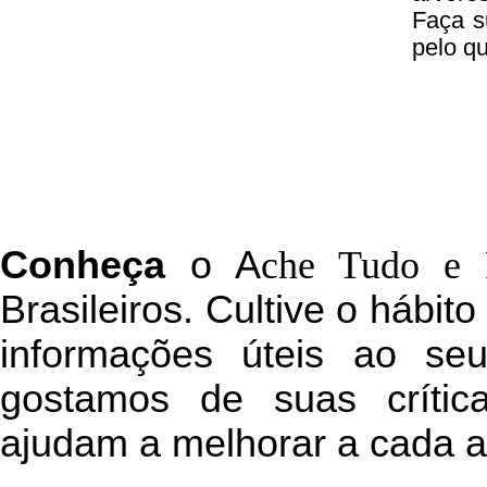
Faça s
pelo q
C
onheça
o
A
che Tudo e 
Brasileiros. Cultive o hábit
informações úteis
ao seu 
g
ostamos de suas crític
ajudam a melhorar a cada a