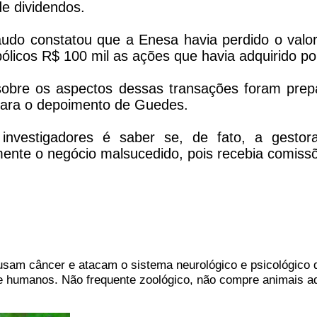
 de dividendos.
audo constatou que a Enesa havia perdido o val
licos R$ 100 mil as ações que havia adquirido po
obre os aspectos dessas transações foram prepar
para o depoimento de Guedes.
investigadores é saber se, de fato, a gestora
e o negócio malsucedido, pois recebia comissõe
usam câncer e atacam o sistema neurológico e psicológico 
e humanos. Não frequente zoológico, não compre animais ad