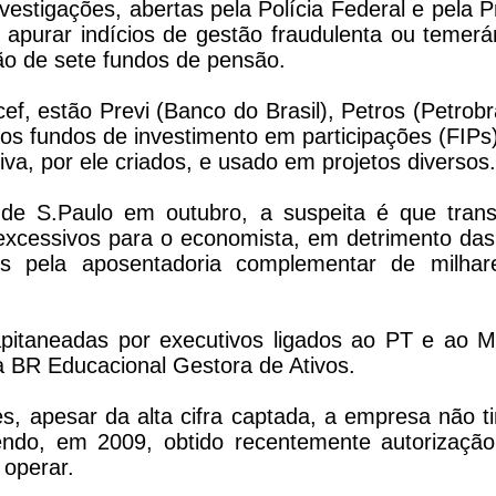
vestigações, abertas pela Polícia Federal e pela 
a apurar indícios de gestão fraudulenta ou temerár
hão de sete fundos de pensão.
ef, estão Previ (Banco do Brasil), Petros (Petrobra
nos fundos de investimento em participações (FIPs
a, por ele criados, e usado em projetos diversos.
 de S.Paulo em outubro, a suspeita é que tran
xcessivos para o economista, em detrimento das 
eis pela aposentadoria complementar de milh
pitaneadas por executivos ligados ao PT e ao M
a BR Educacional Gestora de Ativos.
s, apesar da alta cifra captada, a empresa não t
endo, em 2009, obtido recentemente autorizaç
 operar.